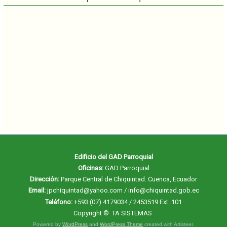
Edificio del GAD Parroquial
Oficinas:
GAD Parroquial
Dirección:
Parque Central de Chiquintad. Cuenca, Ecuador
Email:
jpchiquintad@yahoo.com / info@chiquintad.gob.ec
Teléfono:
+593 (07) 4179034 / 2453519 Ext. 101
Copyright ©
TA SISTEMAS
Powered by
WordPress
and
WordPress Theme
created with Artisteer.