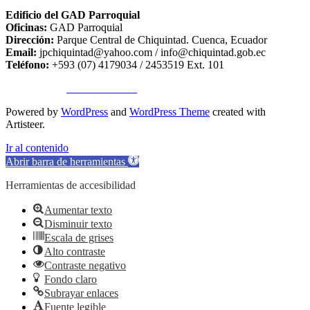
Edificio del GAD Parroquial
Oficinas:
GAD Parroquial
Dirección:
Parque Central de Chiquintad. Cuenca, Ecuador
Email:
jpchiquintad@yahoo.com / info@chiquintad.gob.ec
Teléfono:
+593 (07) 4179034 / 2453519 Ext. 101
Copyright ©
TA SISTEMAS
Powered by
WordPress
and
WordPress Theme
created with
Artisteer.
Ir al contenido
Abrir barra de herramientas
Herramientas de accesibilidad
Aumentar texto
Disminuir texto
Escala de grises
Alto contraste
Contraste negativo
Fondo claro
Subrayar enlaces
Fuente legible