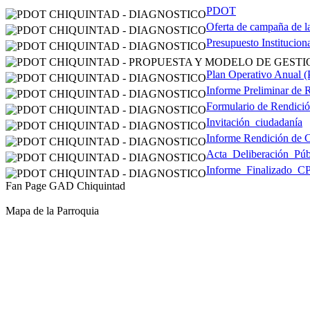
PDOT
Oferta de campaña de l
Presupuesto Institucion
Plan Operativo Anual 
Informe Preliminar de 
Formulario de Rendici
Invitación_ciudadanía
Informe Rendición de 
Acta_Deliberación_Pú
Informe_Finalizado_
Fan Page GAD Chiquintad
Mapa de la Parroquia