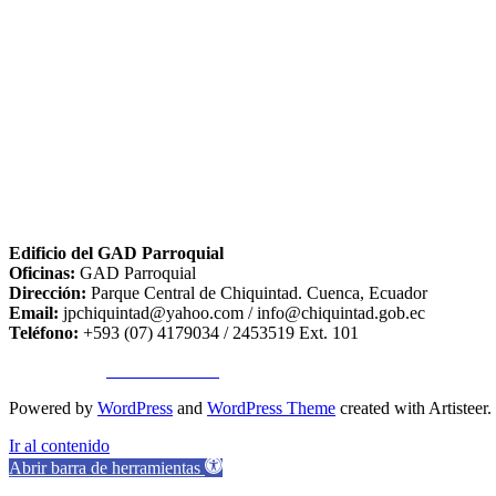
Edificio del GAD Parroquial
Oficinas:
GAD Parroquial
Dirección:
Parque Central de Chiquintad. Cuenca, Ecuador
Email:
jpchiquintad@yahoo.com / info@chiquintad.gob.ec
Teléfono:
+593 (07) 4179034 / 2453519 Ext. 101
Copyright ©
TA SISTEMAS
Powered by
WordPress
and
WordPress Theme
created with Artisteer.
Ir al contenido
Abrir barra de herramientas