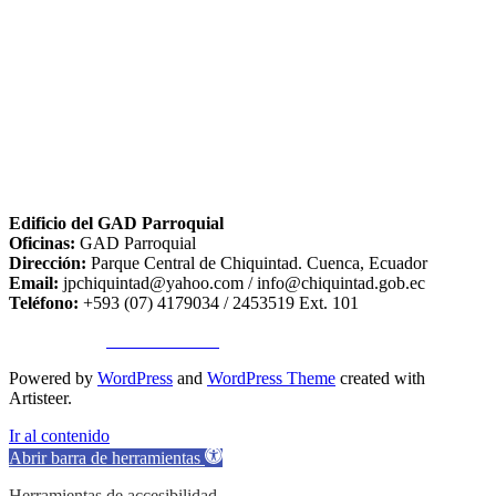
Edificio del GAD Parroquial
Oficinas:
GAD Parroquial
Dirección:
Parque Central de Chiquintad. Cuenca, Ecuador
Email:
jpchiquintad@yahoo.com / info@chiquintad.gob.ec
Teléfono:
+593 (07) 4179034 / 2453519 Ext. 101
Copyright ©
TA SISTEMAS
Powered by
WordPress
and
WordPress Theme
created with
Artisteer.
Ir al contenido
Abrir barra de herramientas
Herramientas de accesibilidad