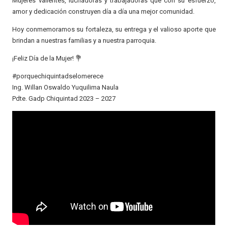
Mujeres valientes, luchadoras y trabajadoras que con su esfuerzo,
amor y dedicación construyen día a día una mejor comunidad.
Hoy conmemoramos su fortaleza, su entrega y el valioso aporte que
brindan a nuestras familias y a nuestra parroquia.
¡Feliz Día de la Mujer! 💐
#porquechiquintadselomerece
Ing. Willan Oswaldo Yuquilima Naula
Pdte. Gadp Chiquintad 2023 – 2027