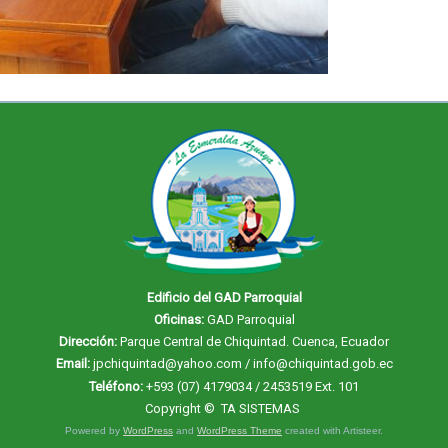
Edificio del GAD Parroquial
Oficinas:
GAD Parroquial
Dirección:
Parque Central de Chiquintad. Cuenca, Ecuador
Email:
jpchiquintad@yahoo.com / info@chiquintad.gob.ec
Teléfono:
+593 (07) 4179034 / 2453519 Ext. 101
Copyright ©
TA SISTEMAS
Powered by
WordPress
and
WordPress Theme
created with Artisteer.