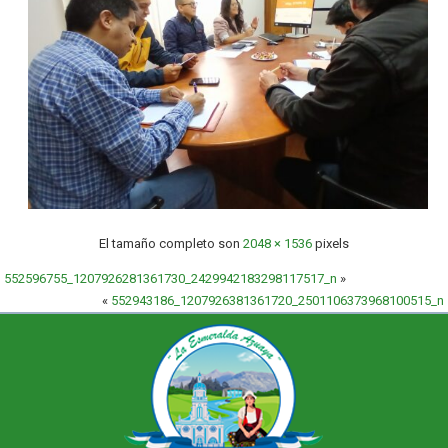
El tamaño completo son
2048 × 1536
pixels
552596755_1207926281361730_2429942183298117517_n
»
«
552943186_1207926381361720_2501106373968100515_n