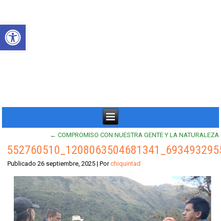
Abrir barra de herramientas
←
COMPROMISO CON NUESTRA GENTE Y LA NATURALEZA
552760510_1208063504681341_693493295
Publicado
26 septiembre, 2025
|
Por
chiquintad