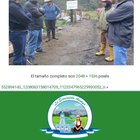
El tamaño completo son
2048 × 1536
pixels
552894143_1208063158014709_1123347965229930052_n
»