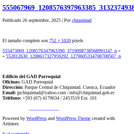
555067969_1208576397963385_313237493
Publicado
26 septiembre, 2025
|
Por
chiquintad
El tamaño completo son
752 × 1020
pixels
555473069_1208576347963390_3719098738568991147_n
»
«
552812630_1208617327959292_1279605334708708567_n
Edificio del GAD Parroquial
Oficinas:
GAD Parroquial
Dirección:
Parque Central de Chiquintad. Cuenca, Ecuador
Email:
jpchiquintad@yahoo.com / info@chiquintad.gob.ec
Teléfono:
+593 (07) 4179034 / 2453519 Ext. 101
Copyright ©
TA SISTEMAS
Powered by
WordPress
and
WordPress Theme
created with
Artisteer.
Ir al contenido