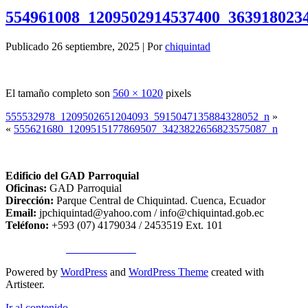
554961008_1209502914537400_363918023
Publicado
26 septiembre, 2025
|
Por
chiquintad
El tamaño completo son
560 × 1020
pixels
555532978_1209502651204093_5915047135884328052_n
»
«
555621680_1209515177869507_3423822656823575087_n
Edificio del GAD Parroquial
Oficinas:
GAD Parroquial
Dirección:
Parque Central de Chiquintad. Cuenca, Ecuador
Email:
jpchiquintad@yahoo.com / info@chiquintad.gob.ec
Teléfono:
+593 (07) 4179034 / 2453519 Ext. 101
Copyright ©
TA SISTEMAS
Powered by
WordPress
and
WordPress Theme
created with
Artisteer.
Ir al contenido