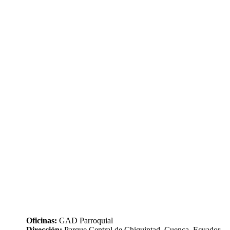
Oficinas:
GAD Parroquial
Dirección:
Parque Central de Chiquintad. Cuenca, Ecuador