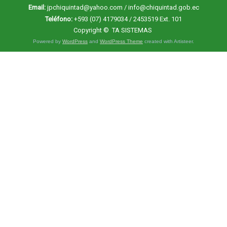
Email:
jpchiquintad@yahoo.com / info@chiquintad.gob.ec
Teléfono:
+593 (07) 4179034 / 2453519 Ext. 101
Copyright ©
TA SISTEMAS
Powered by
WordPress
and
WordPress Theme
created with Artisteer.