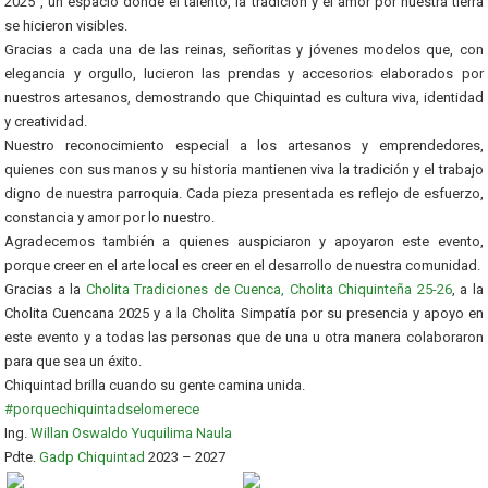
2025”, un espacio donde el talento, la tradición y el amor por nuestra tierra
se hicieron visibles.
Gracias a cada una de las reinas, señoritas y jóvenes modelos que, con
elegancia y orgullo, lucieron las prendas y accesorios elaborados por
nuestros artesanos, demostrando que Chiquintad es cultura viva, identidad
y creatividad.
Nuestro reconocimiento especial a los artesanos y emprendedores,
quienes con sus manos y su historia mantienen viva la tradición y el trabajo
digno de nuestra parroquia. Cada pieza presentada es reflejo de esfuerzo,
constancia y amor por lo nuestro.
Agradecemos también a quienes auspiciaron y apoyaron este evento,
porque creer en el arte local es creer en el desarrollo de nuestra comunidad.
Gracias a la
Cholita Tradiciones de Cuenca, Cholita Chiquinteña 25-26
, a la
Cholita Cuencana 2025 y a la Cholita Simpatía por su presencia y apoyo en
este evento y a todas las personas que de una u otra manera colaboraron
para que sea un éxito.
Chiquintad brilla cuando su gente camina unida.
#porquechiquintadselomerece
Ing.
Willan Oswaldo Yuquilima Naula
Pdte.
Gadp Chiquintad
2023 – 2027