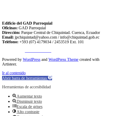
Edificio del GAD Parroquial
Oficinas:
GAD Parroquial
Dirección:
Parque Central de Chiquintad. Cuenca, Ecuador
Email:
jpchiquintad@yahoo.com / info@chiquintad.gob.ec
Teléfono:
+593 (07) 4179034 / 2453519 Ext. 101
Copyright ©
TA SISTEMAS
Powered by
WordPress
and
WordPress Theme
created with
Artisteer.
Ir al contenido
Abrir barra de herramientas
Herramientas de accesibilidad
Aumentar texto
Disminuir texto
Escala de grises
Alto contraste