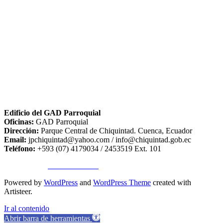
Edificio del GAD Parroquial
Oficinas:
GAD Parroquial
Dirección:
Parque Central de Chiquintad. Cuenca, Ecuador
Email:
jpchiquintad@yahoo.com / info@chiquintad.gob.ec
Teléfono:
+593 (07) 4179034 / 2453519 Ext. 101
Copyright ©
TA SISTEMAS
Powered by
WordPress
and
WordPress Theme
created with
Artisteer.
Ir al contenido
Abrir barra de herramientas