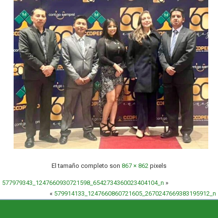
El tamaño completo son
867 × 862
pixels
577979343_1247660930721598_6542734360023404104_n
»
«
579914133_1247660860721605_2670247669383195912_n