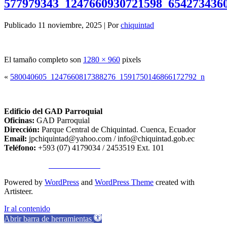
577979343_1247660930721598_654273436
Publicado
11 noviembre, 2025
|
Por
chiquintad
El tamaño completo son
1280 × 960
pixels
«
580040605_1247660817388276_1591750146866172792_n
Edificio del GAD Parroquial
Oficinas:
GAD Parroquial
Dirección:
Parque Central de Chiquintad. Cuenca, Ecuador
Email:
jpchiquintad@yahoo.com / info@chiquintad.gob.ec
Teléfono:
+593 (07) 4179034 / 2453519 Ext. 101
Copyright ©
TA SISTEMAS
Powered by
WordPress
and
WordPress Theme
created with
Artisteer.
Ir al contenido
Abrir barra de herramientas